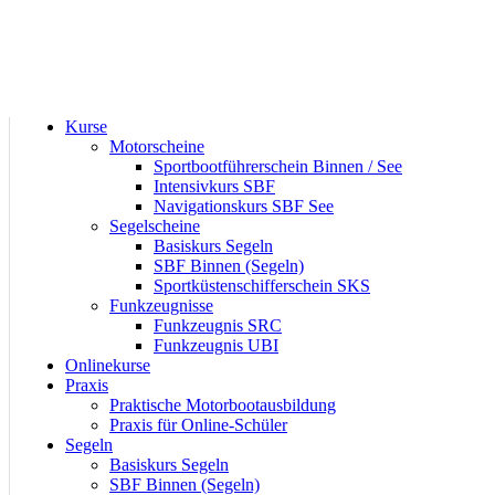
Kurse
Motorscheine
Sportboot­führerschein Binnen / See
Intensivkurs SBF
Navigations­kurs SBF See
Segelscheine
Basiskurs Segeln
SBF Binnen (Segeln)
Sportküsten­schiffer­schein SKS
Funkzeugnisse
Funkzeugnis SRC
Funkzeugnis UBI
Onlinekurse
Praxis
Praktische Motorboot­ausbildung
Praxis für Online-Schüler
Segeln
Basiskurs Segeln
SBF Binnen (Segeln)