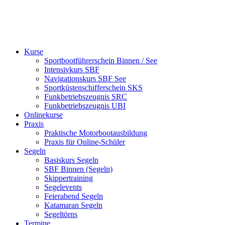
Kurse
Sportbootführerschein Binnen / See
Intensivkurs SBF
Navigationskurs SBF See
Sportküstenschiffer­schein SKS
Funkbetriebszeugnis SRC
Funkbetriebszeugnis UBI
Onlinekurse
Praxis
Praktische Motorbootausbildung
Praxis für Online-Schüler
Segeln
Basiskurs Segeln
SBF Binnen (Segeln)
Skippertraining
Segelevents
Feierabend Segeln
Katamaran Segeln
Segeltörns
Termine