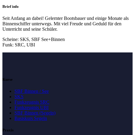
Brief info
Seit Anfang an dabei! Gelernter Bootsbauer und einige Monate als
Binnenschiffer unterwegs. Mit viel Freude und Geduld für den
Unterricht und seine Schüler.
Scheine: SKS, SBF See+Binnen
Funk: SRC, UBI
Kurse
SBF Binnen / See
SKS
Funkzeugnis SRC
Funkzeugnis UBI
SBF Binnen (Segeln)
Basiskurs Segeln
Praxis