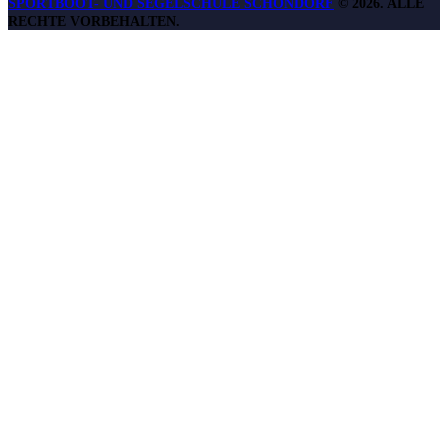
SPORTBOOT- UND SEGELSCHULE SCHONDORF
©
2026. ALLE
RECHTE VORBEHALTEN.