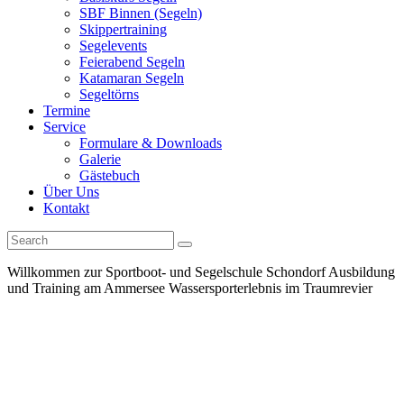
SBF Binnen (Segeln)
Skippertraining
Segelevents
Feierabend Segeln
Katamaran Segeln
Segeltörns
Termine
Service
Formulare & Downloads
Galerie
Gästebuch
Über Uns
Kontakt
Willkommen zur Sportboot-
und Segelschule Schondorf
Ausbildung
und
Training am Ammersee
Wassersporterlebnis
im Traumrevier
+++ neu !!! Feierabend Segeln jeden ersten und dritten Montag
im Monat +++ +++ Nächster Basiskurs Segeln 06.-09. August
+++ +++ Nächster Segelkurs SBF Binnen 26.-30. August +++
+++ Nächster Kombikurs SBF See+Binnen 21.-23. August +++
+++ Nächster Funkkurs SRC 26./27. September +++ +++ neu