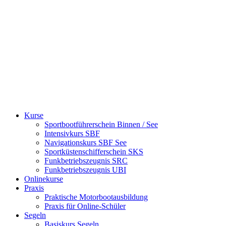
Kurse
Sportbootführerschein Binnen / See
Intensivkurs SBF
Navigationskurs SBF See
Sportküstenschiffer­schein SKS
Funkbetriebszeugnis SRC
Funkbetriebszeugnis UBI
Onlinekurse
Praxis
Praktische Motorbootausbildung
Praxis für Online-Schüler
Segeln
Basiskurs Segeln