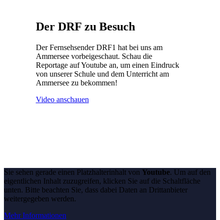
Der DRF zu Besuch
Der Fernsehsender DRF1 hat bei uns am
Ammersee vorbeigeschaut. Schau die
Reportage auf Youtube an, um einen Eindruck
von unserer Schule und dem Unterricht am
Ammersee zu bekommen!
Video anschauen
Sie sehen gerade einen Platzhalterinhalt von
Youtube
. Um auf den
eigentlichen Inhalt zuzugreifen, klicken Sie auf die Schaltfläche
unten. Bitte beachten Sie, dass dabei Daten an Drittanbieter
weitergegeben werden.
Mehr Informationen