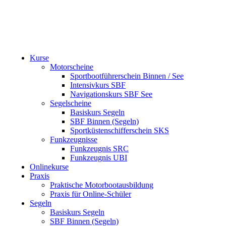
Kurse
Motorscheine
Sportboot­führerschein Binnen / See
Intensivkurs SBF
Navigations­kurs SBF See
Segelscheine
Basiskurs Segeln
SBF Binnen (Segeln)
Sportküsten­schiffer­schein SKS
Funkzeugnisse
Funkzeugnis SRC
Funkzeugnis UBI
Onlinekurse
Praxis
Praktische Motorboot­ausbildung
Praxis für Online-Schüler
Segeln
Basiskurs Segeln
SBF Binnen (Segeln)